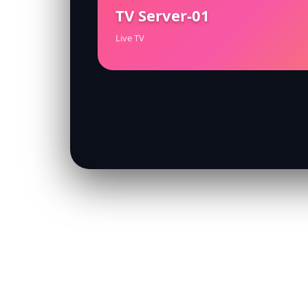
TV Server-01
Live TV