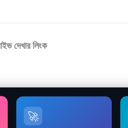
াইভ দেখার লিংক
🚀