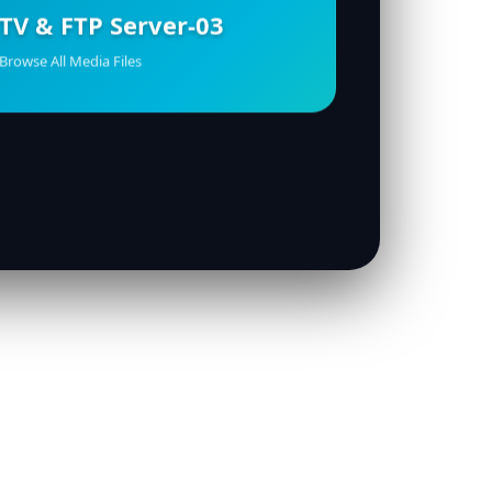
TV & FTP Server-03
Browse All Media Files