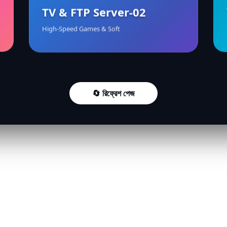
TV & FTP Server-02
High-Speed Games & Soft
🔄
রিফ্রেশ পেজ